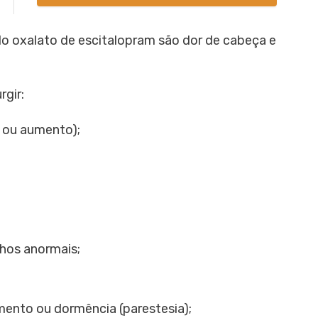
o oxalato de escitalopram são dor de cabeça e
gir:
o ou aumento);
nhos anormais;
mento ou dormência (parestesia);