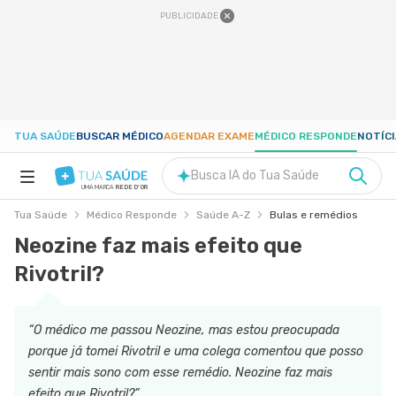
PUBLICIDADE
TUA SAÚDE
BUSCAR MÉDICO
AGENDAR EXAME
MÉDICO RESPONDE
NOTÍC
Busca IA do Tua Saúde
UMA MARCA
REDE D'OR
Tua Saúde
Médico Responde
Saúde A-Z
Bulas e remédios
SAÚDE A-Z
Neozine faz mais efeito que
Rivotril?
NUTRIÇÃO
GRAVIDEZ
“O médico me passou Neozine, mas estou preocupada
porque já tomei Rivotril e uma colega comentou que posso
sentir mais sono com esse remédio. Neozine faz mais
BEM-ESTAR
efeito que Rivotril?”