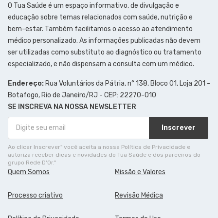
O Tua Saúde é um espaço informativo, de divulgação e
educação sobre temas relacionados com saúde, nutrição e
bem-estar. Também facilitamos o acesso ao atendimento
médico personalizado. As informações publicadas não devem
ser utilizadas como substituto ao diagnóstico ou tratamento
especializado, e não dispensam a consulta com um médico.
Endereço:
Rua Voluntários da Pátria, n° 138, Bloco 01, Loja 201 -
Botafogo, Rio de Janeiro/RJ - CEP: 22270-010
SE INSCREVA NA NOSSA NEWSLETTER
Inscrever
Ao clicar Inscrever" você aceita a nossa Política de Privacidade e
autoriza receber dicas e novidades do Tua Saúde e dos parceiros do
grupo Rede D'Or."
Quem Somos
Missão e Valores
Processo criativo
Revisão Médica