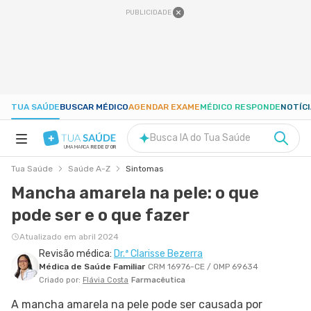
PUBLICIDADE
TUA SAÚDE
BUSCAR MÉDICO
AGENDAR EXAME
MÉDICO RESPONDE
NOTÍC
Busca IA do Tua Saúde
UMA MARCA
REDE D'OR
Tua Saúde
Saúde A-Z
Sintomas
SAÚDE A-Z
Mancha amarela na pele: o que
pode ser e o que fazer
NUTRIÇÃO
Atualizado em abril 2024
Revisão médica:
Dr.ª Clarisse Bezerra
GRAVIDEZ
Médica de Saúde Familiar
CRM 16976-CE / OMP 69634
Criado por:
Flávia Costa
Farmacêutica
BEM-ESTAR
A mancha amarela na pele pode ser causada por