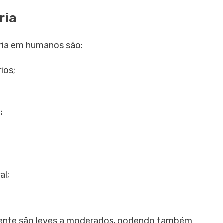
ria
ária em humanos são:
ios;
;
al;
lmente são leves a moderados, podendo também