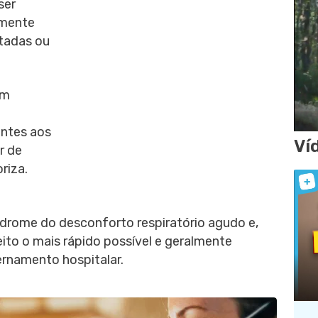
ser
lmente
ctadas ou
ém
antes aos
Ví
r de
riza.
drome do desconforto respiratório agudo e,
eito o mais rápido possível e geralmente
ernamento hospitalar.