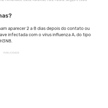
deral, Pernambuco, Bahia, Maranhão, Pará, Paraná, Sergipe e Ceará.
mas?
mam aparecer 2 a 8 dias depois do contato ou
ave infectada com o vírus influenza A, do tipo
 H3N8.