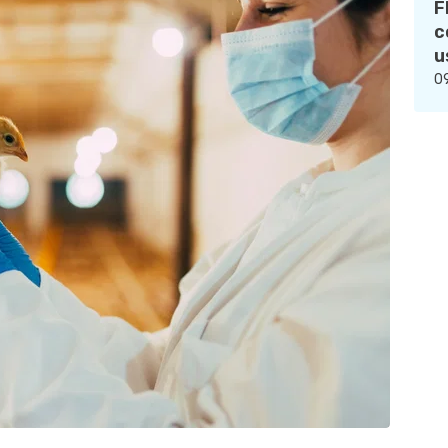
F
c
u
09