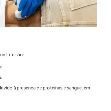
nefrite são:
;
a;
evido à presença de proteínas e sangue, em