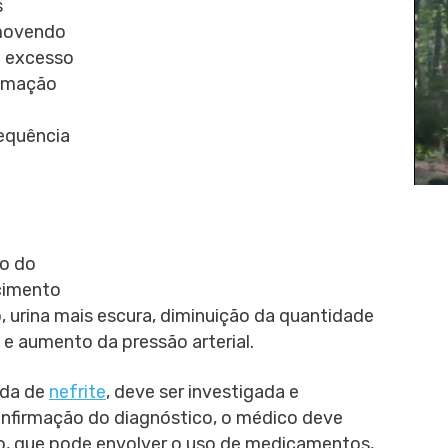
s
emovendo
m excesso
lamação
sequência
ão do
ecimento
 urina mais escura, diminuição da quantidade
 e aumento da pressão arterial.
ada de
nefrite
, deve ser investigada e
onfirmação do diagnóstico, o médico deve
o, que pode envolver o uso de medicamentos,