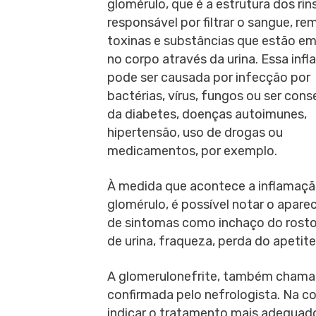
glomérulo, que é a estrutura dos rin
responsável por filtrar o sangue, r
toxinas e substâncias que estão e
no corpo através da urina. Essa inf
pode ser causada por infecção por
bactérias, vírus, fungos ou ser con
da diabetes, doenças autoimunes,
hipertensão, uso de drogas ou
medicamentos, por exemplo.
À medida que acontece a inflamaç
glomérulo, é possível notar o apar
de sintomas como inchaço do rosto,
de urina, fraqueza, perda do apetite
A glomerulonefrite, também cham
confirmada pelo nefrologista. Na c
indicar o tratamento mais adequad