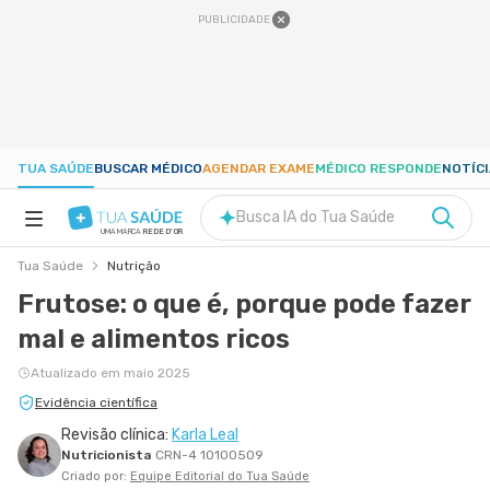
PUBLICIDADE
TUA SAÚDE
BUSCAR MÉDICO
AGENDAR EXAME
MÉDICO RESPONDE
NOTÍC
Busca IA do Tua Saúde
UMA MARCA
REDE D'OR
Tua Saúde
Nutrição
SAÚDE A-Z
Frutose: o que é, porque pode fazer
mal e alimentos ricos
NUTRIÇÃO
Atualizado em maio 2025
GRAVIDEZ
Evidência científica
Revisão clínica:
Karla Leal
Nutricionista
CRN-4 10100509
BEM-ESTAR
Criado por:
Equipe Editorial do Tua Saúde