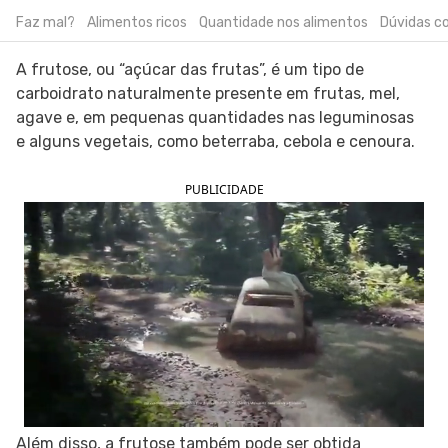
Faz mal?
Alimentos ricos
Quantidade nos alimentos
Dúvidas 
SIGA O TUA SAÚDE NAS REDES SOCIAIS
A frutose, ou “açúcar das frutas”, é um tipo de
carboidrato naturalmente presente em frutas, mel,
agave e, em pequenas quantidades nas leguminosas
e alguns vegetais, como beterraba, cebola e cenoura.
PUBLICIDADE
Além disso, a frutose também pode ser obtida