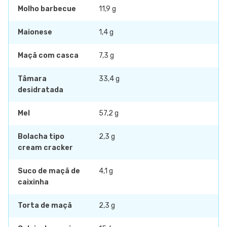
Molho barbecue
11,9 g
Maionese
1,4 g
Maçã com casca
7,3 g
Tâmara
33,4 g
desidratada
Mel
57,2 g
Bolacha tipo
2,3 g
cream cracker
Suco de maçã de
4,1 g
caixinha
Torta de maçã
2,3 g