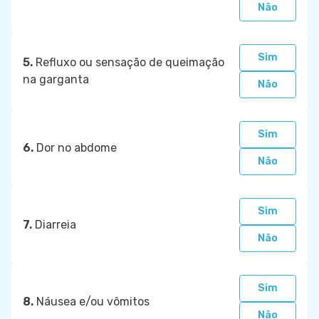
Não
Sim
5.
Refluxo ou sensação de queimação
na garganta
Não
Sim
6.
Dor no abdome
Não
Sim
7.
Diarreia
Não
Sim
8.
Náusea e/ou vômitos
Não