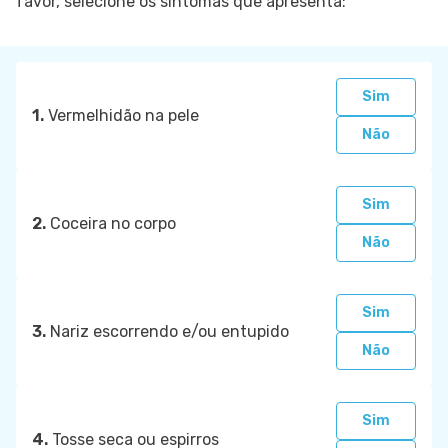
favor, selecione os sintomas que apresenta:
Sim
1.
Vermelhidão na pele
Não
Sim
2.
Coceira no corpo
Não
Sim
3.
Nariz escorrendo e/ou entupido
Não
Sim
4.
Tosse seca ou espirros