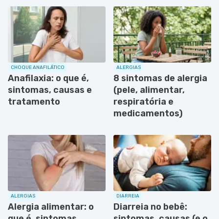
CHOQUE ANAFILÁTICO
ALERGIAS
Anafilaxia: o que é,
8 sintomas de alergia
sintomas, causas e
(pele, alimentar,
tratamento
respiratória e
medicamentos)
ALERGIAS
DIARREIA
Alergia alimentar: o
Diarreia no bebê:
que é, sintomas,
sintomas, causas (e o