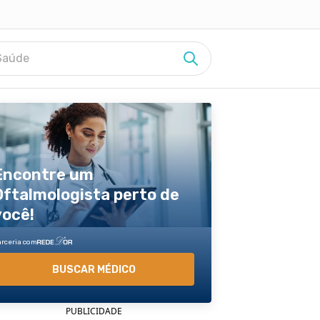
Saúde
SAÚDE DO BEBÊ
SUPLEMENTOS
AMAMENTAÇÃO
SONO
e
 o
es exercícios para
8 melhores suplementos para
Como amamentar: 7 passos
Não consigo dormir: 12 causas
RECÉM-NASCIDO
 a
r
queimar gordura e secar
importantes e cuidados
e o que fazer
0 A 2 ANOS
Encontre um
INFÂNCIA E ADOLESCÊNCIA
são e
hipertrofia: o que é,
10 suplementos para ganhar
Alimentação na amamentação: o
11 remédios para dormir:
Oftalmologista perto de
e
visão e como fazer
massa muscular (e como usar)
que comer, o que evitar e
naturais e de farmácia
 e masculino)
cardápio
você!
soltam
 aeróbicos: o que
10 suplementos para melhorar a
Como resolver 6 problemas
Chás para dormir: 15 melhores
s
plos e benefícios
memória e a concentração
comuns da amamentação
opções para combater a
arceria com
insônia
mpleto com halteres:
7 suplementos alimentares para a
Remédios proibidos e permitidos
10 alimentos que tiram o sono
BUSCAR MÉDICO
s
ios para todo o corpo
menopausa
na amamentação
(e como consumir)
PUBLICIDADE