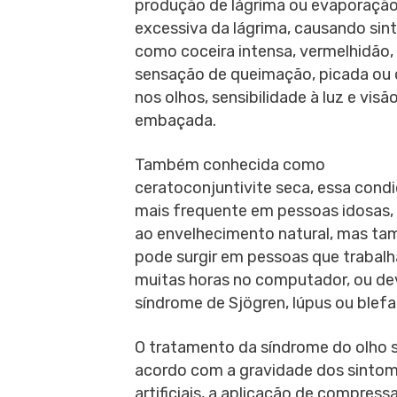
produção de lágrima ou evaporaçã
excessiva da lágrima, causando sin
como coceira intensa, vermelhidão,
sensação de queimação, picada ou 
nos olhos, sensibilidade à luz e visã
embaçada.
Também conhecida como
ceratoconjuntivite seca, essa cond
mais frequente em pessoas idosas,
ao envelhecimento natural, mas t
pode surgir em pessoas que trabal
muitas horas no computador, ou dev
síndrome de Sjögren, lúpus ou blefar
O tratamento da síndrome do olho se
acordo com a gravidade dos sintoma
artificiais, a aplicação de compres