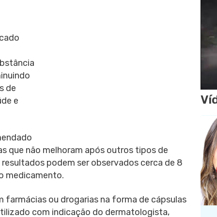
icado
ubstância
minuindo
s de
Ví
úde e
omendado
as que não melhoram após outros tipos de
s resultados podem ser observados cerca de 8
 do medicamento.
 farmácias ou drogarias na forma de cápsulas
utilizado com indicação do dermatologista,