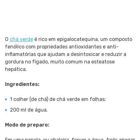
O
chá verde
é rico em epigalocatequina, um composto
fenólico com propriedades antioxidantes e anti-
inflamatórias que ajudam a desintoxicar e reduzir a
gordura no fígado, muito comum na esteatose
hepática.
Ingredientes:
1 colher (de chá) de chá verde em folhas;
200 ml de água.
Modo de preparo:
Em uma panela, ou chaleira, ferver a água. Após apagar