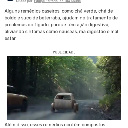
Criado por:
Equipe Editorial do Tua Saúde
SIGA O TUA SAÚDE NAS REDES SOCIAIS
Alguns remédios caseiros, como chá verde, chá de
boldo e suco de beterraba, ajudam no tratamento de
problemas do fígado, porque têm ação digestiva,
aliviando sintomas como náuseas, má digestão e mal
estar.
PUBLICIDADE
Além disso, esses remédios contêm compostos