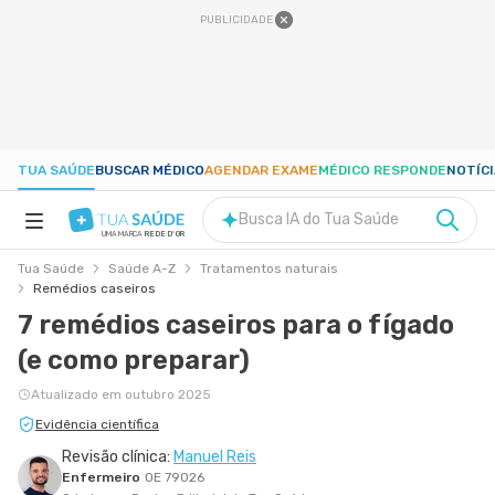
PUBLICIDADE
TUA SAÚDE
BUSCAR MÉDICO
AGENDAR EXAME
MÉDICO RESPONDE
NOTÍC
Busca IA do Tua Saúde
UMA MARCA
REDE D'OR
Tua Saúde
Saúde A-Z
Tratamentos naturais
SAÚDE A-Z
Remédios caseiros
7 remédios caseiros para o fígado
NUTRIÇÃO
(e como preparar)
Atualizado em outubro 2025
GRAVIDEZ
Evidência científica
Revisão clínica:
Manuel Reis
BEM-ESTAR
Enfermeiro
OE 79026