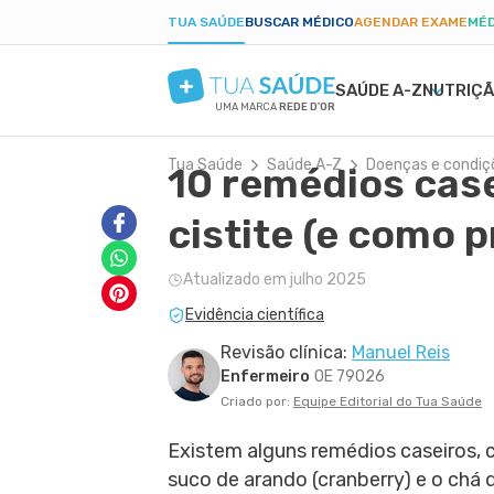
TUA SAÚDE
BUSCAR MÉDICO
AGENDAR EXAME
MÉD
SAÚDE A-Z
NUTRIÇ
UMA MARCA
REDE D'OR
Tua Saúde
Saúde A-Z
Doenças e condiç
10 remédios case
SAÚDE MENTAL
SINTOMAS
DIETAS
GRAVIDEZ SAUDÁVEL
BELEZA E ESTÉTIC
DOEN
EMA
PAR
ANSIEDADE
BULAS E REMÉDIOS
LOW CARB
ALIMENTAÇÃO NA GRAVIDEZ
PELE SECA
DENG
PÓS-
cistite (e como 
DEPRESSÃO
EXAMES
JEJUM INTERMITENTE
EXERCÍCIO NA GRAVIDEZ
CICATRIZ
PRIS
TDAH
TRATAMENTOS NATURAIS
DIETA CETOGÊNICA
EXAMES DA GRAVIDEZ
ACNE
CAND
Atualizado em julho 2025
BORDERLINE
VIDA ÍNTIMA
DIETA DUKAN
DESCONFORTOS DA GRAVIDEZ
RUGAS
DIAB
Evidência científica
FOBIAS
SAÚDE DO HOMEM
ALER
LONGEVIDADE
PRIMEIROS SOCORROS
ANEM
Revisão clínica:
Manuel Reis
Enfermeiro
OE 79026
Criado por:
Equipe Editorial do Tua Saúde
Existem alguns remédios caseiros,
suco de arando (cranberry) e o chá 