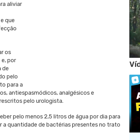
a aliviar
 e que
fecção
ar os
 e, por
Ví
a de
do pelo
to para a
icos, antiespasmódicos, analgésicos e
escritos pelo urologista.
ber pelo menos 2,5 litros de água por dia para
ir a quantidade de bactérias presentes no trato