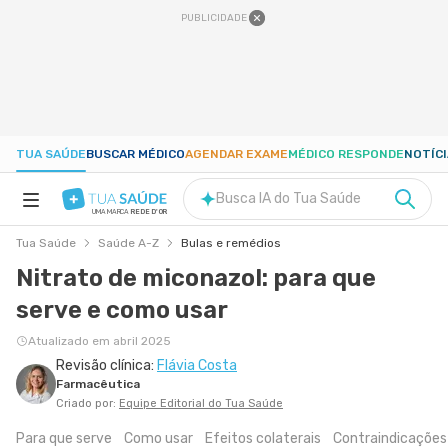
PUBLICIDADE
TUA SAÚDE
BUSCAR MÉDICO
AGENDAR EXAME
MÉDICO RESPONDE
NOTÍC
Busca IA do Tua Saúde
UMA MARCA
REDE D'OR
Tua Saúde
Saúde A-Z
Bulas e remédios
SAÚDE A-Z
Nitrato de miconazol: para que
serve e como usar
NUTRIÇÃO
Atualizado em abril 2025
Revisão clínica:
Flávia Costa
GRAVIDEZ
Farmacêutica
Criado por:
Equipe Editorial do Tua Saúde
BEM-ESTAR
Para que serve
Como usar
Efeitos colaterais
Contraindicações