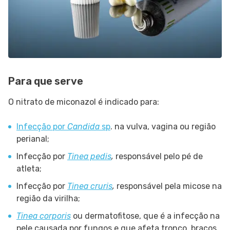
Para que serve
O nitrato de miconazol é indicado para:
Infecção por
Candida
sp
. na vulva, vagina ou região
perianal;
Infecção por
Tinea pedis
,
responsável pelo pé de
atleta;
Infecção por
Tinea cruris
,
responsável pela micose na
região da virilha;
Tinea corporis
ou dermatofitose, que é a infecção na
pele causada por fungos e que afeta tronco, braços,