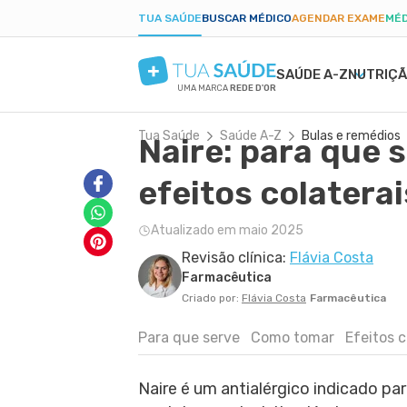
TUA SAÚDE
BUSCAR MÉDICO
AGENDAR EXAME
MÉD
SAÚDE A-Z
NUTRIÇ
UMA MARCA
REDE D'OR
Tua Saúde
Saúde A-Z
Bulas e remédios
Naire: para que 
SAÚDE MENTAL
SINTOMAS
DIETAS
GRAVIDEZ SAUDÁVEL
BELEZA E ESTÉTIC
DOEN
EMA
PAR
ANSIEDADE
BULAS E REMÉDIOS
LOW CARB
ALIMENTAÇÃO NA GRAVIDEZ
PELE SECA
DENG
PÓS-
efeitos colaterai
DEPRESSÃO
EXAMES
JEJUM INTERMITENTE
EXERCÍCIO NA GRAVIDEZ
CICATRIZ
PRIS
TDAH
TRATAMENTOS NATURAIS
DIETA CETOGÊNICA
EXAMES DA GRAVIDEZ
ACNE
CAND
Atualizado em maio 2025
BORDERLINE
VIDA ÍNTIMA
DIETA DUKAN
DESCONFORTOS DA GRAVIDEZ
RUGAS
DIAB
Revisão clínica:
Flávia Costa
FOBIAS
SAÚDE DO HOMEM
ALER
Farmacêutica
LONGEVIDADE
PRIMEIROS SOCORROS
ANEM
Criado por:
Flávia Costa
Farmacêutica
Para que serve
Como tomar
Efeitos c
Naire é um antialérgico indicado para