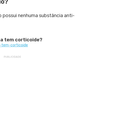
io?
ão possui nenhuma substância anti-
na tem corticoide?
-tem-corticoide