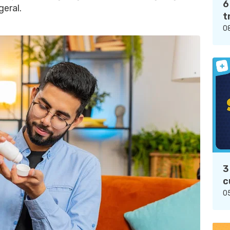
6
geral.
t
08
3
c
05