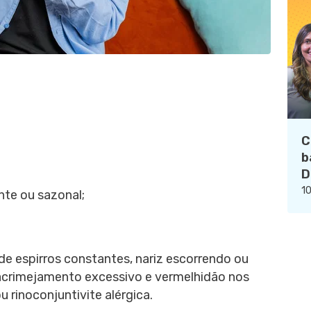
C
b
D
10
nte ou sazonal;
 de espirros constantes, nariz escorrendo ou
 lacrimejamento excessivo e vermelhidão nos
u rinoconjuntivite alérgica.