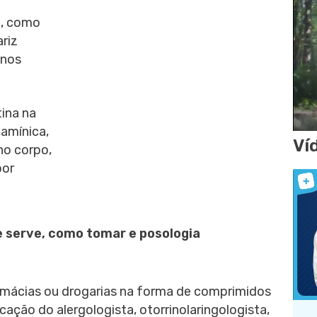
ia, como
riz
 nos
tina na
amínica,
Ví
no corpo,
por
ue serve, como tomar e posologia
rmácias ou drogarias na forma de comprimidos
ação do alergologista, otorrinolaringologista,