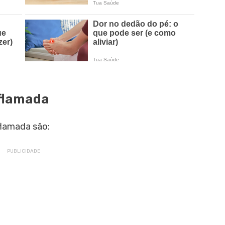
flamada
flamada são: