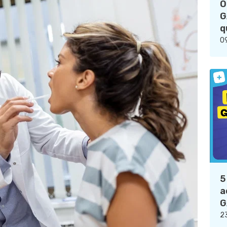
O
G
q
09
5
a
G
23