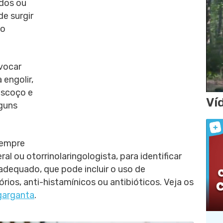
ados ou
e surgir
mo
vocar
 engolir,
escoço e
Ví
lguns
sempre
al ou otorrinolaringologista, para identificar
 adequado, que pode incluir o uso de
os, anti-histamínicos ou antibióticos. Veja os
garganta
.