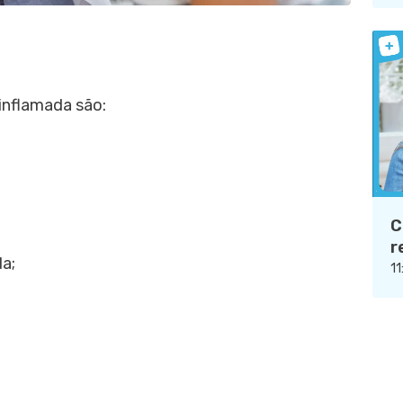
inflamada são:
C
r
a;
11