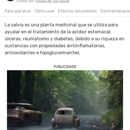
Creado por:
Equipo de Tua Saúde
SIGUE TUA SAÚDE EN LAS REDES SOCIALES
Para qué sirve
Cómo usar
Efectos secundarios
Contraindicaci
La salvia es una planta medicinal que se utiliza para
ayudar en el tratamiento de la acidez estomacal,
úlceras, reumatismo y diabetes, debido a su riqueza en
sustancias con propiedades antiinflamatorias,
antioxidantes e hipoglucemiantes.
PUBLICIDADE