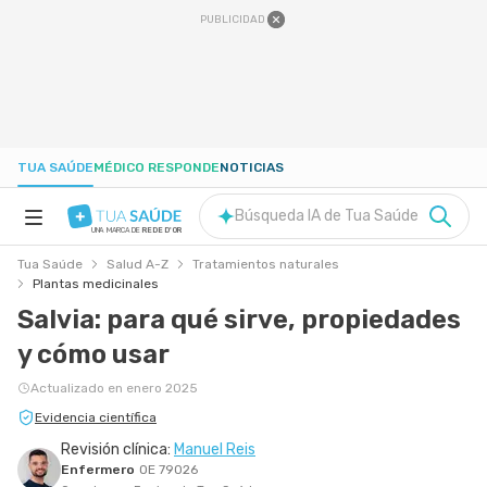
PUBLICIDAD
TUA SAÚDE
MÉDICO RESPONDE
NOTICIAS
Búsqueda IA de Tua Saúde
UNA MARCA DE
REDE D'OR
Tua Saúde
Salud A-Z
Tratamientos naturales
SALUD A-Z
Plantas medicinales
Salvia: para qué sirve, propiedades
NUTRICIÓN
y cómo usar
Actualizado en enero 2025
EMBARAZO
Evidencia científica
Revisión clínica:
Manuel Reis
BIENESTAR
Enfermero
OE 79026