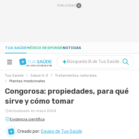
PUBLICIDAD
TUA SAÚDE
MÉDICO RESPONDE
NOTICIAS
Búsqueda IA de Tua Saúde
UNA MARCA DE
REDE D'OR
Tua Saúde
Salud A-Z
Tratamientos naturales
SALUD A-Z
Plantas medicinales
Congorosa: propiedades, para qué
NUTRICIÓN
sirve y cómo tomar
Actualizado en mayo 2024
EMBARAZO
Evidencia científica
Creado por:
Equipo de Tua Saúde
BIENESTAR