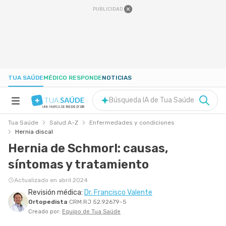
PUBLICIDAD
TUA SAÚDE
MÉDICO RESPONDE
NOTICIAS
Búsqueda IA de Tua Saúde
UNA MARCA DE
REDE D'OR
Tua Saúde
Salud A-Z
Enfermedades y condiciones
SALUD A-Z
Hernia discal
Hernia de Schmorl: causas,
NUTRICIÓN
síntomas y tratamiento
Actualizado en abril 2024
EMBARAZO
Revisión médica:
Dr. Francisco Valente
Ortopedista
CRM.RJ 52.92679-5
Creado por:
Equipo de Tua Saúde
BIENESTAR