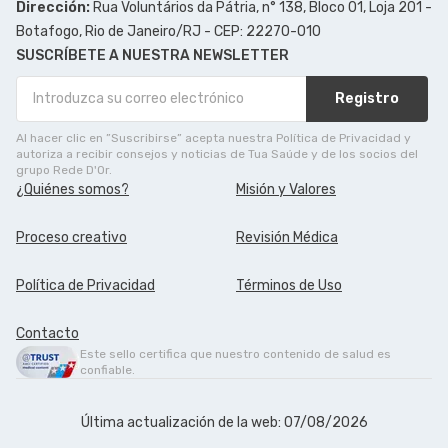
Dirección:
Rua Voluntários da Pátria, n° 138, Bloco 01, Loja 201 -
Botafogo, Rio de Janeiro/RJ - CEP: 22270-010
SUSCRÍBETE A NUESTRA NEWSLETTER
Registro
Al hacer clic en ”Suscribirse” acepta nuestra Política de Privacidad y
autoriza a recibir consejos y noticias de Tua Saúde y de los socios del
grupo Rede D'Or.
¿Quiénes somos?
Misión y Valores
Proceso creativo
Revisión Médica
Política de Privacidad
Términos de Uso
Contacto
Este sello certifica que nuestro contenido de salud es
confiable.
Última actualización de la web: 07/08/2026