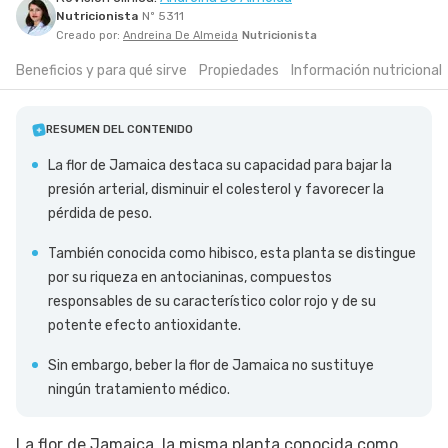
Nutricionista
Nº 5311
SIGUE TUA SAÚDE EN LAS REDES SOCIALES
Creado por:
Andreina De Almeida
Nutricionista
Beneficios y para qué sirve
Propiedades
Información nutricional
RESUMEN DEL CONTENIDO
La flor de Jamaica destaca su capacidad para bajar la
presión arterial, disminuir el colesterol y favorecer la
pérdida de peso.
También conocida como hibisco, esta planta se distingue
por su riqueza en antocianinas, compuestos
responsables de su característico color rojo y de su
potente efecto antioxidante.
Sin embargo, beber la flor de Jamaica no sustituye
ningún tratamiento médico.
La flor de Jamaica, la misma planta conocida como