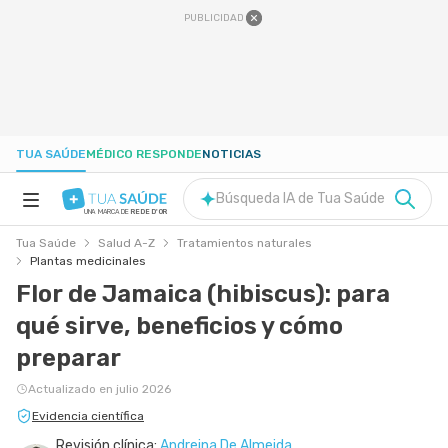
PUBLICIDAD
TUA SAÚDE
MÉDICO RESPONDE
NOTICIAS
Búsqueda IA de Tua Saúde
UNA MARCA DE
REDE D'OR
Tua Saúde
Salud A-Z
Tratamientos naturales
SALUD A-Z
Plantas medicinales
Flor de Jamaica (hibiscus): para
NUTRICIÓN
qué sirve, beneficios y cómo
preparar
EMBARAZO
Actualizado en julio 2026
Evidencia científica
BIENESTAR
Revisión clínica:
Andreina De Almeida