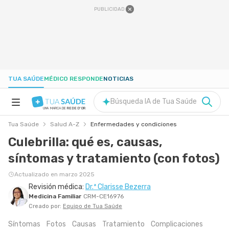
PUBLICIDAD
TUA SAÚDE
MÉDICO RESPONDE
NOTICIAS
Búsqueda IA de Tua Saúde
UNA MARCA DE
REDE D'OR
Tua Saúde
Salud A-Z
Enfermedades y condiciones
SALUD A-Z
Culebrilla: qué es, causas,
síntomas y tratamiento (con fotos)
NUTRICIÓN
Actualizado en marzo 2025
Revisión médica:
Dr.ª Clarisse Bezerra
EMBARAZO
Medicina Familiar
CRM-CE16976
Creado por:
Equipo de Tua Saúde
BIENESTAR
Síntomas
Fotos
Causas
Tratamiento
Complicaciones