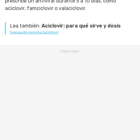
prescribe un antiviral durante 5 a 10 días, como
aciclovir, famciclovir o valaciclovir.
Lea también:
Aciclovir: para qué sirve y dosis
tuasaude.com/es/aciclovir