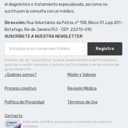
el diagnóstico o tratamiento especializado, así como no
sustituyen la consulta con un médico.
Dirección:
Rua Voluntários da Pátria, n° 138, Bloco 01, Loja 201 -
Botafogo, Rio de Janeiro/RJ - CEP: 22270-010
SUSCRÍBETE A NUESTRA NEWSLETTER
Registro
Al hacer clic en ”Suscribirse” acepta nuestra Política de Privacidad y
autoriza a recibir consejos y noticias de Tua Saúde y de los socios del
grupo Rede D'Or.
¿Quiénes somos?
Misión y Valores
Proceso creativo
Revisión Médica
Política de Privacidad
Términos de Uso
Contacto
Este sello certifica que nuestro contenido de salud es
confiable.