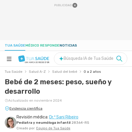
PUBLICIDAD
TUA SAÚDE
MÉDICO RESPONDE
NOTICIAS
Búsqueda IA de Tua Saúde
UNA MARCA DE
REDE D'OR
Tua Saúde
Salud A-Z
Salud del bebé
0 a 2 años
SALUD A-Z
Bebé de 2 meses: peso, sueño y
desarrollo
NUTRICIÓN
Actualizado en noviembre 2024
EMBARAZO
Evidencia científica
Revisión médica:
Dr.ª Sani Ribeiro
Pediatra y neumóloga infantil
28364-RS
BIENESTAR
Creado por:
Equipo de Tua Saúde