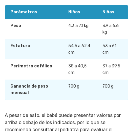
Parámetros
Niños
Niñas
Peso
4,3 a 7,1 kg
3,9 a 6,6
kg
Estatura
54,5 a 62,4
53 a 61
cm
cm
Perímetro cefálico
38 a 40,5
37 a 39,5
cm
cm
Ganancia de peso
700 g
700 g
mensual
A pesar de esto, el bebé puede presentar valores por
arriba o debajo de los indicados, por lo que se
recomienda consultar al pediatra para evaluar el