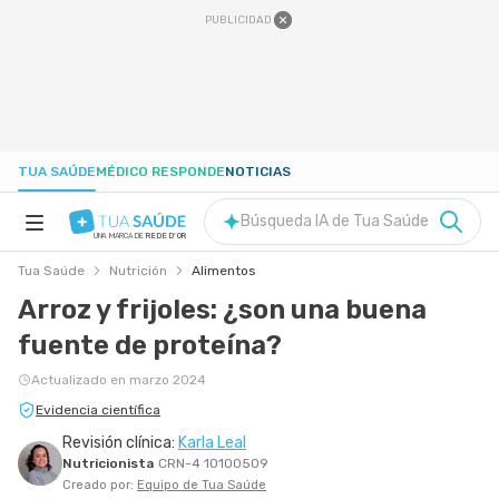
PUBLICIDAD
TUA SAÚDE
MÉDICO RESPONDE
NOTICIAS
Búsqueda IA de Tua Saúde
UNA MARCA DE
REDE D'OR
Tua Saúde
Nutrición
Alimentos
SALUD A-Z
Arroz y frijoles: ¿son una buena
fuente de proteína?
NUTRICIÓN
Actualizado en marzo 2024
EMBARAZO
Evidencia científica
Revisión clínica:
Karla Leal
Nutricionista
CRN-4 10100509
BIENESTAR
Creado por:
Equipo de Tua Saúde