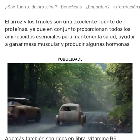
¿Son fuente de proteína?
Beneficios
¿Engordan?
Información 
SIGUE TUA SAÚDE EN LAS REDES SOCIALES
El arroz y los frijoles son una excelente fuente de
proteínas, ya que en conjunto proporcionan todos los
aminoácidos esenciales para mantener la salud, ayudar
a ganar masa muscular y producir algunas hormonas.
PUBLICIDADE
Además,también son ricos en fibra, vitamina B9,