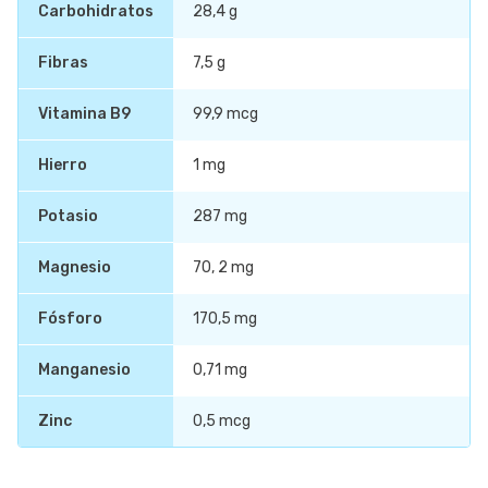
Carbohidratos
28,4 g
Fibras
7,5 g
Vitamina B9
99,9 mcg
Hierro
1 mg
Potasio
287 mg
Magnesio
70, 2 mg
Fósforo
170,5 mg
Manganesio
0,71 mg
Zinc
0,5 mcg