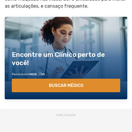
as articulações, e cansaço frequente.
Encontre um Clínico perto de
você!
Parceria com
BUSCAR MÉDICO