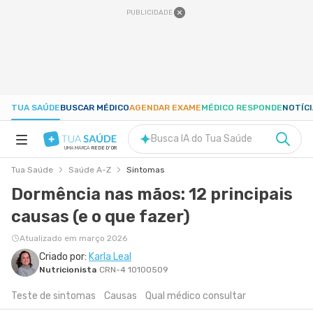
PUBLICIDADE
TUA SAÚDE
BUSCAR MÉDICO
AGENDAR EXAME
MÉDICO RESPONDE
NOTÍC
Busca IA do Tua Saúde
UMA MARCA
REDE D'OR
Tua Saúde
Saúde A-Z
Sintomas
SAÚDE A-Z
Dormência nas mãos: 12 principais
causas (e o que fazer)
NUTRIÇÃO
Atualizado em março 2026
GRAVIDEZ
Criado por:
Karla Leal
Nutricionista
CRN-4 10100509
Teste de sintomas
Causas
Qual médico consultar
BEM-ESTAR