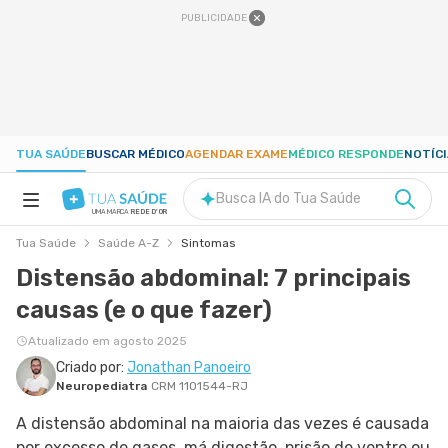
PUBLICIDADE
TUA SAÚDE
BUSCAR MÉDICO
AGENDAR EXAME
MÉDICO RESPONDE
NOTÍC
Busca IA do Tua Saúde
UMA MARCA
REDE D'OR
Tua Saúde
Saúde A-Z
Sintomas
SAÚDE A-Z
Distensão abdominal: 7 principais
causas (e o que fazer)
NUTRIÇÃO
Atualizado em agosto 2025
GRAVIDEZ
Criado por:
Jonathan Panoeiro
Neuropediatra
CRM 1101544-RJ
A distensão abdominal na maioria das vezes é causada
BEM-ESTAR
por excesso de gases, má digestão, prisão de ventre ou