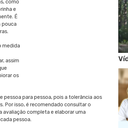
as, como
rinha e
mente. É
m pouca
ras.
mo medida
Ví
r, assim
que
piorar os
de pessoa para pessoa, pois a tolerância aos
. Por isso, é recomendado consultar o
ma avaliação completa e elaborar uma
 cada pessoa.