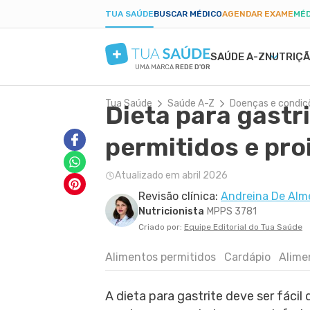
TUA SAÚDE
BUSCAR MÉDICO
AGENDAR EXAME
MÉD
SAÚDE A-Z
NUTRIÇ
UMA MARCA
REDE D'OR
Tua Saúde
Saúde A-Z
Doenças e condiç
Dieta para gastr
SAÚDE MENTAL
SINTOMAS
DIETAS
GRAVIDEZ SAUDÁVEL
BELEZA E ESTÉTIC
DOEN
EMA
PAR
ANSIEDADE
BULAS E REMÉDIOS
LOW CARB
ALIMENTAÇÃO NA GRAVIDEZ
PELE SECA
DENG
PÓS-
permitidos e pro
DEPRESSÃO
EXAMES
JEJUM INTERMITENTE
EXERCÍCIO NA GRAVIDEZ
CICATRIZ
PRIS
TDAH
TRATAMENTOS NATURAIS
DIETA CETOGÊNICA
EXAMES DA GRAVIDEZ
ACNE
CAND
Atualizado em abril 2026
BORDERLINE
VIDA ÍNTIMA
DIETA DUKAN
DESCONFORTOS DA GRAVIDEZ
RUGAS
DIAB
Revisão clínica:
Andreina De Alm
FOBIAS
SAÚDE DO HOMEM
ALER
Nutricionista
MPPS 3781
LONGEVIDADE
PRIMEIROS SOCORROS
ANEM
Criado por:
Equipe Editorial do Tua Saúde
Alimentos permitidos
Cardápio
Alime
A dieta para gastrite deve ser fácil 