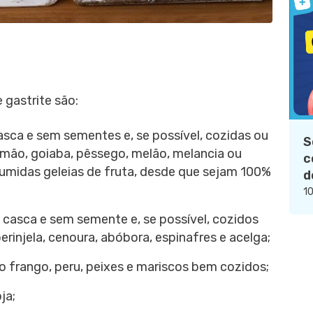
 gastrite são:
asca e sem sementes e, se possível, cozidas ou
S
ão, goiaba, pêssego, melão, melancia ou
c
idas geleias de fruta, desde que sejam 100%
d
10
 casca e sem semente e, se possível, cozidos
injela, cenoura, abóbora, espinafres e acelga;
o frango, peru, peixes e mariscos bem cozidos;
ja;