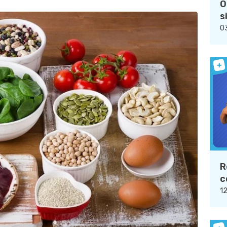
O
s
03
R
c
12