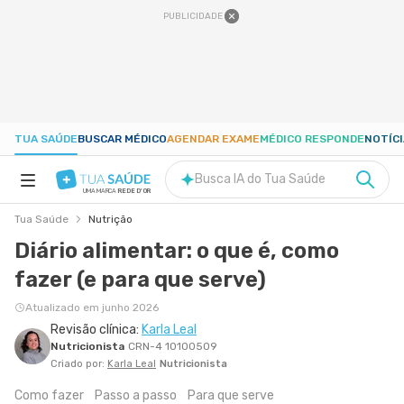
PUBLICIDADE
TUA SAÚDE
BUSCAR MÉDICO
AGENDAR EXAME
MÉDICO RESPONDE
NOTÍC
Busca IA do Tua Saúde
UMA MARCA
REDE D'OR
Tua Saúde
Nutrição
SAÚDE A-Z
Diário alimentar: o que é, como
fazer (e para que serve)
NUTRIÇÃO
Atualizado em junho 2026
Revisão clínica:
Karla Leal
GRAVIDEZ
Nutricionista
CRN-4 10100509
Criado por:
Karla Leal
Nutricionista
BEM-ESTAR
Como fazer
Passo a passo
Para que serve