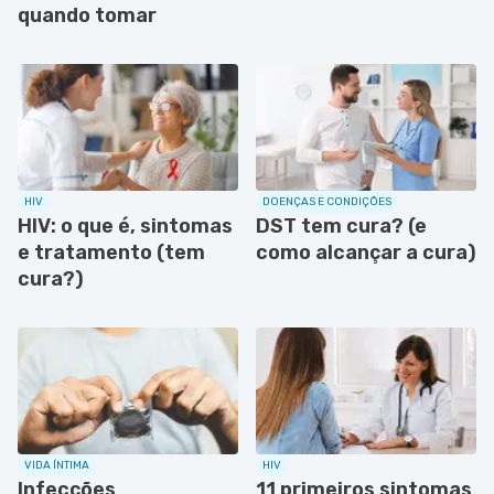
quando tomar
HIV
DOENÇAS E CONDIÇÕES
HIV: o que é, sintomas
DST tem cura? (e
e tratamento (tem
como alcançar a cura)
cura?)
VIDA ÍNTIMA
HIV
Infecções
11 primeiros sintomas