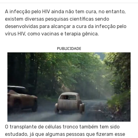
SIGA O TUA SAÚDE NAS REDES SOCIAIS
A infecção pelo HIV ainda não tem cura, no entanto,
existem diversas pesquisas científicas sendo
desenvolvidas para alcançar a cura da infecção pelo
vírus HIV, como vacinas e terapia gênica.
PUBLICIDADE
O transplante de células tronco também tem sido
estudado, já que algumas pessoas que fizeram esse