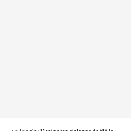
Leia também:
11 primeiros sintomas de HIV (e