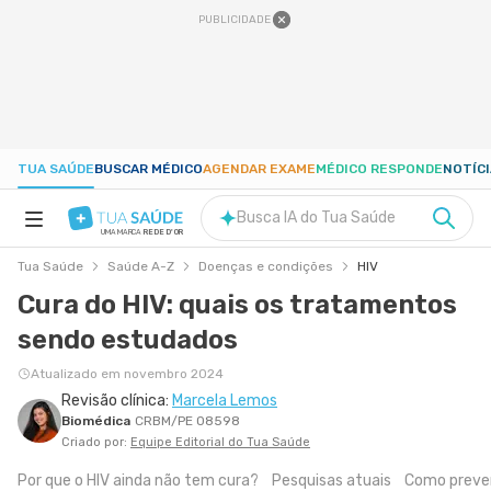
PUBLICIDADE
TUA SAÚDE
BUSCAR MÉDICO
AGENDAR EXAME
MÉDICO RESPONDE
NOTÍC
Busca IA do Tua Saúde
UMA MARCA
REDE D'OR
Tua Saúde
Saúde A-Z
Doenças e condições
HIV
SAÚDE A-Z
Cura do HIV: quais os tratamentos
sendo estudados
NUTRIÇÃO
Atualizado em novembro 2024
Revisão clínica:
Marcela Lemos
GRAVIDEZ
Biomédica
CRBM/PE 08598
Criado por:
Equipe Editorial do Tua Saúde
BEM-ESTAR
Por que o HIV ainda não tem cura?
Pesquisas atuais
Como preve