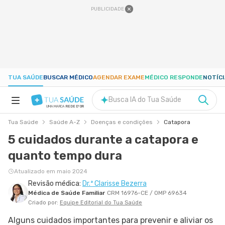
PUBLICIDADE
TUA SAÚDE
BUSCAR MÉDICO
AGENDAR EXAME
MÉDICO RESPONDE
NOTÍC
Busca IA do Tua Saúde
UMA MARCA
REDE D'OR
Tua Saúde
Saúde A-Z
Doenças e condições
Catapora
SAÚDE A-Z
5 cuidados durante a catapora e
quanto tempo dura
NUTRIÇÃO
Atualizado em maio 2024
Revisão médica:
Dr.ª Clarisse Bezerra
GRAVIDEZ
Médica de Saúde Familiar
CRM 16976-CE / OMP 69634
Criado por:
Equipe Editorial do Tua Saúde
BEM-ESTAR
Alguns cuidados importantes para prevenir e aliviar os