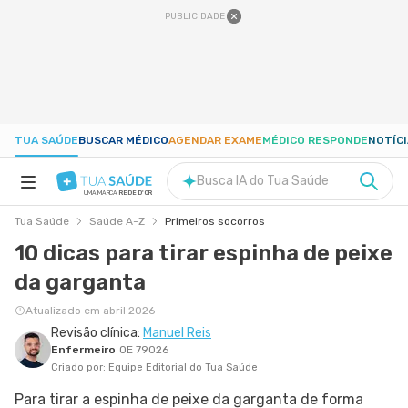
PUBLICIDADE
TUA SAÚDE
BUSCAR MÉDICO
AGENDAR EXAME
MÉDICO RESPONDE
NOTÍC
Busca IA do Tua Saúde
UMA MARCA
REDE D'OR
Tua Saúde
Saúde A-Z
Primeiros socorros
SAÚDE A-Z
10 dicas para tirar espinha de peixe
da garganta
NUTRIÇÃO
Atualizado em abril 2026
Revisão clínica:
Manuel Reis
GRAVIDEZ
Enfermeiro
OE 79026
Criado por:
Equipe Editorial do Tua Saúde
BEM-ESTAR
Para tirar a espinha de peixe da garganta de forma