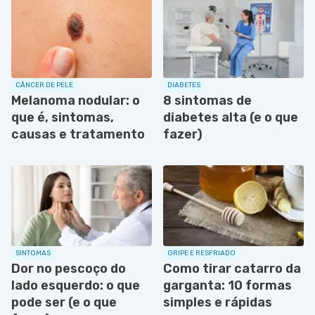
CÂNCER DE PELE
DIABETES
Melanoma nodular: o
8 sintomas de
que é, sintomas,
diabetes alta (e o que
causas e tratamento
fazer)
SINTOMAS
GRIPE E RESFRIADO
Dor no pescoço do
Como tirar catarro da
lado esquerdo: o que
garganta: 10 formas
pode ser (e o que
simples e rápidas