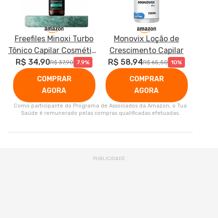
Freefiles Minoxi Turbo
Monovix Loção de
Tônico Capilar Cosmético
Crescimento Capilar
100ml | Uso Diário | Para
R$ 34,90
R$ 58,94
R$ 37,90
7.9%
R$ 65,50
10%
Homens e Mulheres |
COMPRAR
COMPRAR
Cuidado dos Fios e Couro
AGORA
AGORA
Cabeludo
Como participante do Programa de Associados da Amazon, o Tua
Saúde é remunerado pelas compras qualificadas efetuadas.