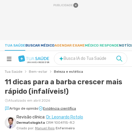
PUBLICIDADE
TUA SAÚDE
BUSCAR MÉDICO
AGENDAR EXAME
MÉDICO RESPONDE
NOTÍC
Busca IA do Tua Saúde
UMA MARCA
REDE D'OR
Tua Saúde
Bem-estar
Beleza e estética
SAÚDE A-Z
11 dicas para a barba crescer mais
rápido (infalíveis!)
NUTRIÇÃO
Atualizado em abril 2026
GRAVIDEZ
Artigo de opinião
Evidência científica
Revisão clínica:
Dr. Leonardo Rotolo
Dermatologista
CRM 1004115-RJ
BEM-ESTAR
Criado por:
Manuel Reis
Enfermeiro