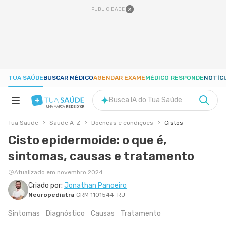
PUBLICIDADE
TUA SAÚDE
BUSCAR MÉDICO
AGENDAR EXAME
MÉDICO RESPONDE
NOTÍC
Busca IA do Tua Saúde
UMA MARCA
REDE D'OR
Tua Saúde
Saúde A-Z
Doenças e condições
Cistos
SAÚDE A-Z
Cisto epidermoide: o que é,
sintomas, causas e tratamento
NUTRIÇÃO
Atualizado em novembro 2024
GRAVIDEZ
Criado por:
Jonathan Panoeiro
Neuropediatra
CRM 1101544-RJ
Sintomas
Diagnóstico
Causas
Tratamento
BEM-ESTAR