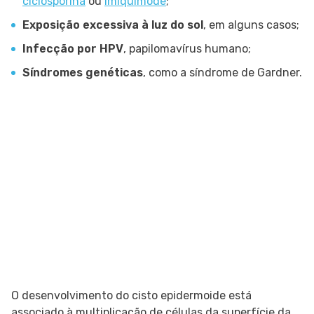
ciclosporina
ou
imiquimode
;
Exposição excessiva à luz do sol
, em alguns casos;
Infecção por HPV
, papilomavírus humano;
Síndromes genéticas
, como a síndrome de Gardner.
O desenvolvimento do cisto epidermoide está
associado à multiplicação de células da superfície da