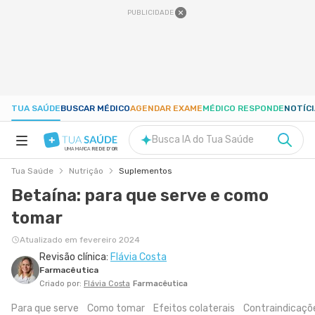
PUBLICIDADE
TUA SAÚDE
BUSCAR MÉDICO
AGENDAR EXAME
MÉDICO RESPONDE
NOTÍC
Busca IA do Tua Saúde
UMA MARCA
REDE D'OR
Tua Saúde
Nutrição
Suplementos
SAÚDE A-Z
Betaína: para que serve e como
tomar
NUTRIÇÃO
Atualizado em fevereiro 2024
Revisão clínica:
Flávia Costa
GRAVIDEZ
Farmacêutica
Criado por:
Flávia Costa
Farmacêutica
BEM-ESTAR
Para que serve
Como tomar
Efeitos colaterais
Contraindicaçõ