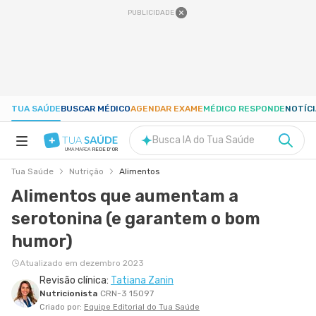
PUBLICIDADE
TUA SAÚDE
BUSCAR MÉDICO
AGENDAR EXAME
MÉDICO RESPONDE
NOTÍC
Busca IA do Tua Saúde
UMA MARCA
REDE D'OR
Tua Saúde
Nutrição
Alimentos
SAÚDE A-Z
Alimentos que aumentam a
serotonina (e garantem o bom
NUTRIÇÃO
humor)
GRAVIDEZ
Atualizado em dezembro 2023
Revisão clínica:
Tatiana Zanin
Nutricionista
CRN-3 15097
BEM-ESTAR
Criado por:
Equipe Editorial do Tua Saúde