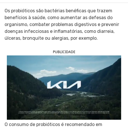
SIGA O TUA SAÚDE NAS REDES SOCIAIS
Os probióticos são bactérias benéficas que trazem
benefícios à saúde, como aumentar as defesas do
organismo, combater problemas digestivos e prevenir
doenças infecciosas e inflamatórias, como diarreia,
úlceras, bronquite ou alergias, por exemplo.
PUBLICIDADE
O consumo de probióticos é recomendado em