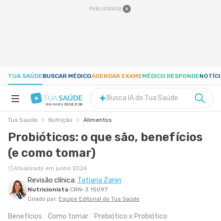
PUBLICIDADE
TUA SAÚDE
BUSCAR MÉDICO
AGENDAR EXAME
MÉDICO RESPONDE
NOTÍC
Busca IA do Tua Saúde
UMA MARCA
REDE D'OR
Tua Saúde
Nutrição
Alimentos
SAÚDE A-Z
Probióticos: o que são, benefícios
(e como tomar)
NUTRIÇÃO
Atualizado em junho 2026
Revisão clínica:
Tatiana Zanin
GRAVIDEZ
Nutricionista
CRN-3 15097
Criado por:
Equipe Editorial do Tua Saúde
BEM-ESTAR
Benefícios
Como tomar
Prebiótico x Probiótico