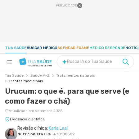
PUBLICIDADE
TUA SAÚDE
BUSCAR MÉDICO
AGENDAR EXAME
MÉDICO RESPONDE
NOTÍC
Busca IA do Tua Saúde
UMA MARCA
REDE D'OR
Tua Saúde
Saúde A-Z
Tratamentos naturais
SAÚDE A-Z
Plantas medicinais
Urucum: o que é, para que serve (e
NUTRIÇÃO
como fazer o chá)
Atualizado em setembro 2025
GRAVIDEZ
Evidência científica
Revisão clínica:
Karla Leal
BEM-ESTAR
Nutricionista
CRN-4 10100509