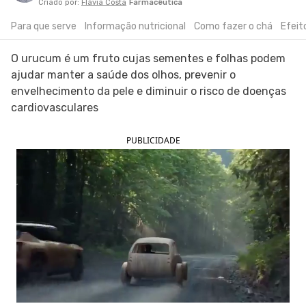
Criado por:
Flávia Costa
Farmacêutica
SIGA O TUA SAÚDE NAS REDES SOCIAIS
Para que serve
Informação nutricional
Como fazer o chá
Efeit
O urucum é um fruto cujas sementes e folhas podem
ajudar manter a saúde dos olhos, prevenir o
envelhecimento da pele e diminuir o risco de doenças
cardiovasculares
PUBLICIDADE