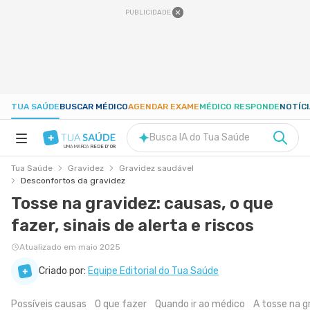
PUBLICIDADE
TUA SAÚDE
BUSCAR MÉDICO
AGENDAR EXAME
MÉDICO RESPONDE
NOTÍC
Busca IA do Tua Saúde
UMA MARCA
REDE D'OR
Tua Saúde
Gravidez
Gravidez saudável
SAÚDE A-Z
Desconfortos da gravidez
Tosse na gravidez: causas, o que
NUTRIÇÃO
fazer, sinais de alerta e riscos
Atualizado em maio 2025
GRAVIDEZ
Criado por:
Equipe Editorial do Tua Saúde
BEM-ESTAR
Possíveis causas
O que fazer
Quando ir ao médico
A tosse na g