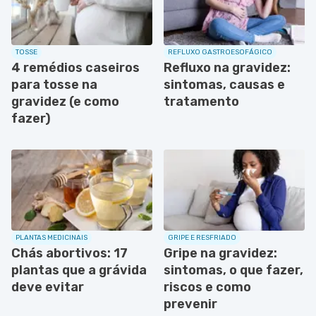
TOSSE
REFLUXO GASTROESOFÁGICO
4 remédios caseiros
Refluxo na gravidez:
para tosse na
sintomas, causas e
gravidez (e como
tratamento
fazer)
PLANTAS MEDICINAIS
GRIPE E RESFRIADO
Chás abortivos: 17
Gripe na gravidez:
plantas que a grávida
sintomas, o que fazer,
deve evitar
riscos e como
prevenir