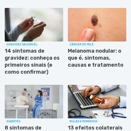
GRAVIDEZ SAUDÁVEL
CÂNCER DE PELE
14 sintomas de
Melanoma nodular: o
gravidez: conheça os
que é, sintomas,
primeiros sinais (e
causas e tratamento
como confirmar)
DIABETES
BULAS E REMÉDIOS
8 sintomas de
13 efeitos colaterais