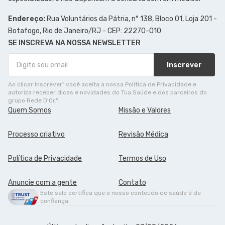
Endereço:
Rua Voluntários da Pátria, n° 138, Bloco 01, Loja 201 -
Botafogo, Rio de Janeiro/RJ - CEP: 22270-010
SE INSCREVA NA NOSSA NEWSLETTER
Inscrever
Ao clicar Inscrever" você aceita a nossa Política de Privacidade e
autoriza receber dicas e novidades do Tua Saúde e dos parceiros do
grupo Rede D'Or."
Quem Somos
Missão e Valores
Processo criativo
Revisão Médica
Política de Privacidade
Termos de Uso
Anuncie com a gente
Contato
Este selo certifica que o nosso conteúdo de saúde é de
confiança.