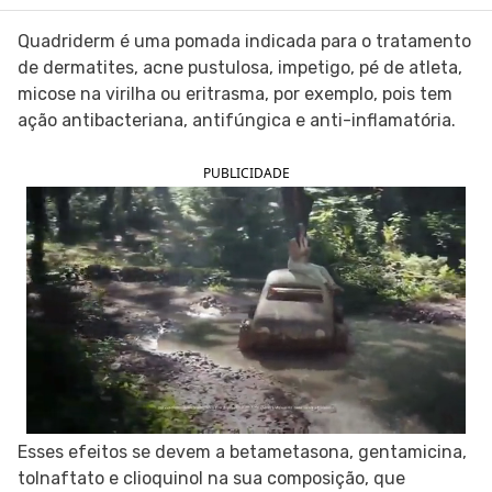
SIGA O TUA SAÚDE NAS REDES SOCIAIS
Quadriderm é uma pomada indicada para o tratamento
de dermatites, acne pustulosa, impetigo, pé de atleta,
micose na virilha ou eritrasma, por exemplo, pois tem
ação antibacteriana, antifúngica e anti-inflamatória.
PUBLICIDADE
Esses efeitos se devem a betametasona, gentamicina,
tolnaftato e clioquinol na sua composição, que