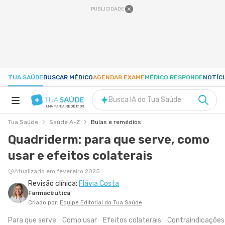
PUBLICIDADE
TUA SAÚDE
BUSCAR MÉDICO
AGENDAR EXAME
MÉDICO RESPONDE
NOTÍC
Busca IA do Tua Saúde
UMA MARCA
REDE D'OR
Tua Saúde
Saúde A-Z
Bulas e remédios
SAÚDE A-Z
Quadriderm: para que serve, como
usar e efeitos colaterais
NUTRIÇÃO
Atualizado em fevereiro 2025
Revisão clínica:
Flávia Costa
GRAVIDEZ
Farmacêutica
Criado por:
Equipe Editorial do Tua Saúde
BEM-ESTAR
Para que serve
Como usar
Efeitos colaterais
Contraindicações