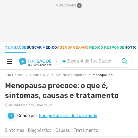
PUBLICIDADE
TUA SAÚDE
BUSCAR MÉDICO
AGENDAR EXAME
MÉDICO RESPONDE
NOTÍC
Busca IA do Tua Saúde
UMA MARCA
REDE D'OR
Tua Saúde
Saúde A-Z
Saúde da mulher
Menopausa
SAÚDE A-Z
Menopausa precoce: o que é,
sintomas, causas e tratamento
NUTRIÇÃO
Atualizado em julho 2025
GRAVIDEZ
Criado por:
Equipe Editorial do Tua Saúde
Sintomas
Diagnóstico
Causas
Tratamento
BEM-ESTAR