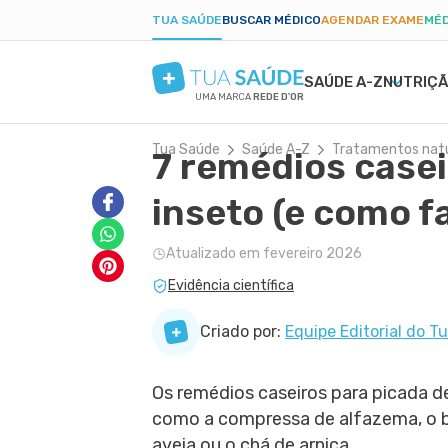
TUA SAÚDE
BUSCAR MÉDICO
AGENDAR EXAME
MÉD
SAÚDE A-Z
NUTRIÇ
UMA MARCA
REDE D'OR
Tua Saúde
Saúde A-Z
Tratamentos natu
7 remédios casei
SAÚDE MENTAL
SINTOMAS
DIETAS
GRAVIDEZ SAUDÁVEL
BELEZA E ESTÉTIC
DOEN
EMA
PAR
ANSIEDADE
BULAS E REMÉDIOS
LOW CARB
ALIMENTAÇÃO NA GRAVIDEZ
PELE SECA
DENG
PÓS-
inseto (e como f
DEPRESSÃO
EXAMES
JEJUM INTERMITENTE
EXERCÍCIO NA GRAVIDEZ
CICATRIZ
PRIS
TDAH
TRATAMENTOS NATURAIS
DIETA CETOGÊNICA
EXAMES DA GRAVIDEZ
ACNE
CAND
Atualizado em fevereiro 2026
BORDERLINE
VIDA ÍNTIMA
DIETA DUKAN
DESCONFORTOS DA GRAVIDEZ
RUGAS
DIAB
Evidência científica
FOBIAS
SAÚDE DO HOMEM
ALER
LONGEVIDADE
PRIMEIROS SOCORROS
ANEM
Criado por:
Equipe Editorial do T
Os remédios caseiros para picada de
como a compressa de alfazema, o 
aveia ou o chá de arnica,