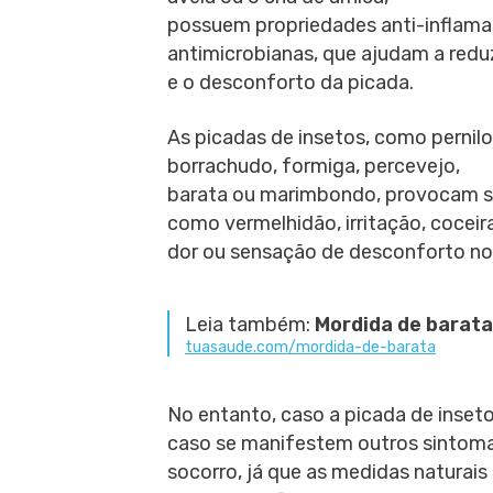
possuem propriedades anti-inflama
antimicrobianas, que ajudam a reduz
e o desconforto da picada.
As picadas de insetos, como pernil
borrachudo, formiga, percevejo,
barata ou marimbondo, provocam 
como vermelhidão, irritação, coceira
dor ou sensação de desconforto no 
Leia também:
Mordida de barata
tuasaude.com/mordida-de-barata
No entanto, caso a picada de inset
caso se manifestem outros sintoma
socorro, já que as medidas naturais 