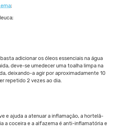
zema
;
leuca;
 basta adicionar os óleos essenciais na água
uida, deve-se umedecer uma toalha limpa na
tada, deixando-a agir por aproximadamente 10
r repetido 2 vezes ao dia.
 e ajuda a atenuar a inflamação, a hortelã-
ia a coceira e a alfazema é anti-inflamatória e