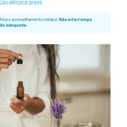
ação alérgica grave
.
stitui o aconselhamento médico.
Não interrompa
ão adequada.