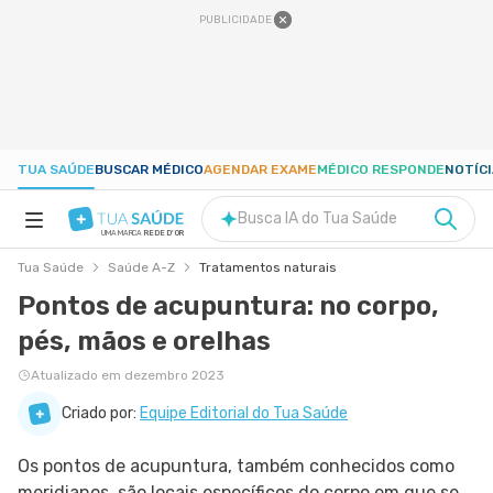
PUBLICIDADE
TUA SAÚDE
BUSCAR MÉDICO
AGENDAR EXAME
MÉDICO RESPONDE
NOTÍC
Busca IA do Tua Saúde
UMA MARCA
REDE D'OR
Tua Saúde
Saúde A-Z
Tratamentos naturais
SAÚDE A-Z
Pontos de acupuntura: no corpo,
pés, mãos e orelhas
NUTRIÇÃO
Atualizado em dezembro 2023
GRAVIDEZ
Criado por:
Equipe Editorial do Tua Saúde
Os pontos de acupuntura, também conhecidos como
BEM-ESTAR
meridianos, são locais específicos do corpo em que se