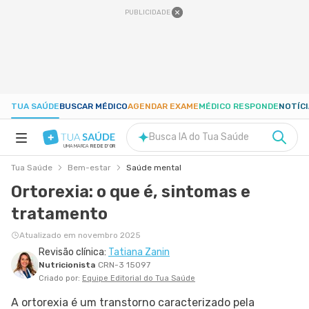
PUBLICIDADE
TUA SAÚDE
BUSCAR MÉDICO
AGENDAR EXAME
MÉDICO RESPONDE
NOTÍC
Busca IA do Tua Saúde
UMA MARCA
REDE D'OR
Tua Saúde
Bem-estar
Saúde mental
SAÚDE A-Z
Ortorexia: o que é, sintomas e
tratamento
NUTRIÇÃO
Atualizado em novembro 2025
Revisão clínica:
Tatiana Zanin
GRAVIDEZ
Nutricionista
CRN-3 15097
Criado por:
Equipe Editorial do Tua Saúde
BEM-ESTAR
A ortorexia é um transtorno caracterizado pela