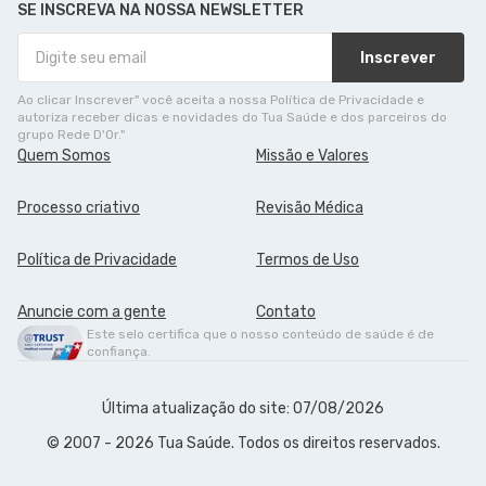
SE INSCREVA NA NOSSA NEWSLETTER
Inscrever
Ao clicar Inscrever" você aceita a nossa Política de Privacidade e
autoriza receber dicas e novidades do Tua Saúde e dos parceiros do
grupo Rede D'Or."
Quem Somos
Missão e Valores
Processo criativo
Revisão Médica
Política de Privacidade
Termos de Uso
Anuncie com a gente
Contato
Este selo certifica que o nosso conteúdo de saúde é de
confiança.
Última atualização do site: 07/08/2026
© 2007 - 2026 Tua Saúde. Todos os direitos reservados.