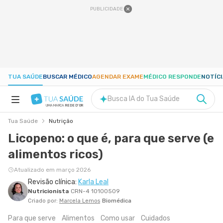
PUBLICIDADE
TUA SAÚDE
BUSCAR MÉDICO
AGENDAR EXAME
MÉDICO RESPONDE
NOTÍC
Busca IA do Tua Saúde
UMA MARCA
REDE D'OR
Tua Saúde
Nutrição
SAÚDE A-Z
Licopeno: o que é, para que serve (e
alimentos ricos)
NUTRIÇÃO
Atualizado em março 2026
Revisão clínica:
Karla Leal
GRAVIDEZ
Nutricionista
CRN-4 10100509
Criado por:
Marcela Lemos
Biomédica
BEM-ESTAR
Para que serve
Alimentos
Como usar
Cuidados