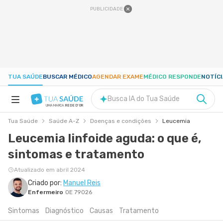
PUBLICIDADE
TUA SAÚDE
BUSCAR MÉDICO
AGENDAR EXAME
MÉDICO RESPONDE
NOTÍC
Busca IA do Tua Saúde
UMA MARCA
REDE D'OR
Tua Saúde
Saúde A-Z
Doenças e condições
Leucemia
SAÚDE A-Z
Leucemia linfoide aguda: o que é,
sintomas e tratamento
NUTRIÇÃO
Atualizado em abril 2024
GRAVIDEZ
Criado por:
Manuel Reis
Enfermeiro
OE 79026
Sintomas
Diagnóstico
Causas
Tratamento
BEM-ESTAR