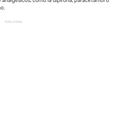
analgésicos, como la dipirona, paracetamol o
no.