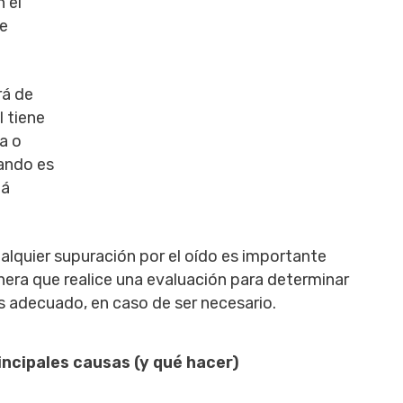
n el
de
rá de
l tiene
a o
ando es
tá
ualquier supuración por el oído es importante
anera que realice una evaluación para determinar
ás adecuado, en caso de ser necesario.
rincipales causas (y qué hacer)