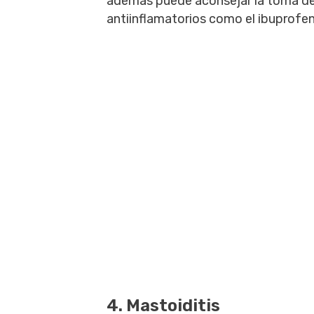
además puede aconsejar la toma de 
antiinflamatorios como el ibuprofe
4. Mastoiditis