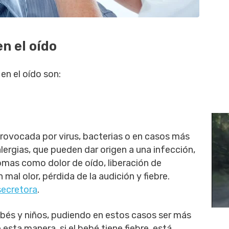
n el oído
en el oído son:
provocada por virus, bacterias o en casos más
lergias, que pueden dar origen a una infección,
omas como dolor de oído, liberación de
mal olor, pérdida de la audición y fiebre.
secretora
.
bés y niños, pudiendo en estos casos ser más
e esta manera, si el bebé tiene fiebre, está