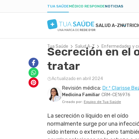
TUA SAÚDE
MÉDICO RESPONDE
NOTICIAS
SALUD A-Z
NUTRIC
UNA MARCA DE
REDE D'OR
Tua Saúde
Salud A-Z
Enfermedades y c
Secreción en el 
SALUD MENTAL
SÍNTOMAS
DIETAS
EMBARAZO SALUDABLE
BELLEZA Y ESTÉT
ENFE
BAJA
PAR
ANSIEDAD
PROSPECTO DE MEDICAMENTOS
DIETA BAJA EN CARBOHIDRATOS
ALIMENTACIÓN EN EL EMBARAZO
TATUAJES
CAND
POSP
tratar
DEPRESIÓN
EXÁMENES
AYUNO INTERMITENTE
EJERCICIO EN EL EMBARAZO
FORÚNCULO
GAST
TRASTORNO OBSESIVO COMPULSIVO
TRATAMIENTOS NATURALES
DIETA CETOGÉNICA
EXÁMENES EN EL EMBARAZO
CICATRIZ
PARÁ
Actualizado en abril 2024
TDAH
VIDA ÍNTIMA
DIETA DUKAN
PROBLEMAS Y MALESTAR EN EL
PIEL SECA
INFE
Revisión médica:
Dr.ª Clarisse Be
BORDERLINE
SALUD MASCULINA
EMBARAZO
COLE
Medicina Familiar
CRM-CE16976
PRIMEROS AUXILIOS
DIAB
Creado por:
Equipo de Tua Saúde
La secreción o líquido en el oído
normalmente surge por una infecció
oído interno o externo, pero tambi