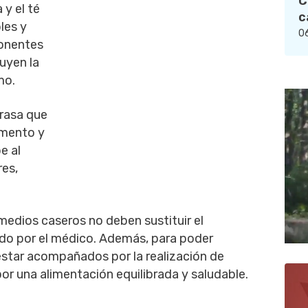
C
 y el té
c
les y
06
ponentes
uyen la
mo.
grasa que
umento y
e al
res,
medios caseros no deben sustituir el
o por el médico. Además, para poder
estar acompañados por la realización de
por una alimentación equilibrada y saludable.