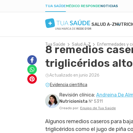
TUA SAÚDE
MÉDICO RESPONDE
NOTICIAS
SALUD A-Z
NUTRIC
UNA MARCA DE
REDE D'OR
Tua Saúde
Salud A-Z
Enfermedades y c
8 remedios caser
SALUD MENTAL
SÍNTOMAS
DIETAS
EMBARAZO SALUDABLE
BELLEZA Y ESTÉT
ENFE
BAJA
PAR
ANSIEDAD
PROSPECTO DE MEDICAMENTOS
DIETA BAJA EN CARBOHIDRATOS
ALIMENTACIÓN EN EL EMBARAZO
TATUAJES
CAND
POSP
triglicéridos alt
DEPRESIÓN
EXÁMENES
AYUNO INTERMITENTE
EJERCICIO EN EL EMBARAZO
FORÚNCULO
GAST
TRASTORNO OBSESIVO COMPULSIVO
TRATAMIENTOS NATURALES
DIETA CETOGÉNICA
EXÁMENES EN EL EMBARAZO
CICATRIZ
PARÁ
Actualizado en junio 2026
TDAH
VIDA ÍNTIMA
DIETA DUKAN
PROBLEMAS Y MALESTAR EN EL
PIEL SECA
INFE
Evidencia científica
BORDERLINE
SALUD MASCULINA
EMBARAZO
COLE
PRIMEROS AUXILIOS
DIAB
Revisión clínica:
Andreina De Al
Nutricionista
Nº 5311
Creado por:
Equipo de Tua Saúde
Algunos remedios caseros para baja
triglicéridos como el jugo de piña c