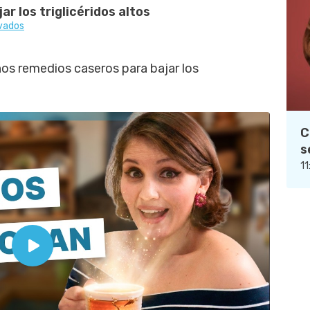
ar los triglicéridos altos
evados
nos remedios caseros para bajar los
C
s
11