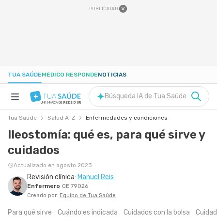
PUBLICIDAD
TUA SAÚDE
MÉDICO RESPONDE
NOTICIAS
Búsqueda IA de Tua Saúde
UNA MARCA DE
REDE D'OR
Tua Saúde
Salud A-Z
Enfermedades y condiciones
SALUD A-Z
Ileostomía: qué es, para qué sirve y
cuidados
NUTRICIÓN
Actualizado en agosto 2023
Revisión clínica:
Manuel Reis
EMBARAZO
Enfermero
OE 79026
Creado por:
Equipo de Tua Saúde
BIENESTAR
Para qué sirve
Cuándo es indicada
Cuidados con la bolsa
Cuidado