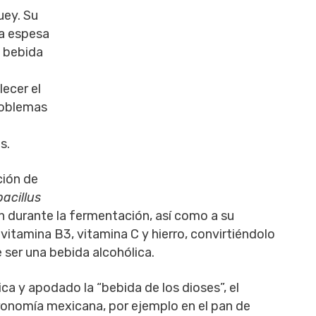
uey. Su
ra espesa
a bebida
lecer el
roblemas
s.
ción de
acillus
n durante la fermentación, así como a su
vitamina B3, vitamina C y hierro, convirtiéndolo
 ser una bebida alcohólica.
a y apodado la “bebida de los dioses”, el
tronomía mexicana, por ejemplo en el pan de