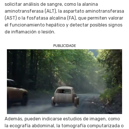
solicitar análisis de sangre, como la alanina
SIGUE TUA SAÚDE EN LAS REDES SOCIALES
aminotransferasa (ALT), la aspartato aminotransferasa
(AST) o la fosfatasa alcalina (FA), que permiten valorar
el funcionamiento hepático y detectar posibles signos
de inflamación o lesión.
PUBLICIDADE
Además, pueden indicarse estudios de imagen, como
la ecografía abdominal, la tomografía computarizada o