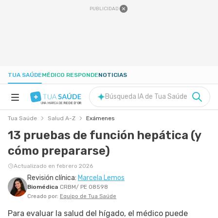
PUBLICIDAD
TUA SAÚDE
MÉDICO RESPONDE
NOTICIAS
Búsqueda IA de Tua Saúde
UNA MARCA DE
REDE D'OR
Tua Saúde
Salud A-Z
Exámenes
SALUD A-Z
13 pruebas de función hepática (y
cómo prepararse)
NUTRICIÓN
Actualizado en febrero 2026
Revisión clínica:
Marcela Lemos
EMBARAZO
Biomédica
CRBM/ PE 08598
Creado por:
Equipo de Tua Saúde
BIENESTAR
Para evaluar la salud del hígado, el médico puede