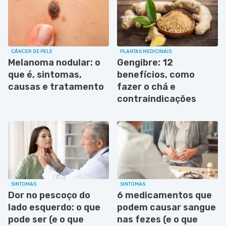
CÂNCER DE PELE
PLANTAS MEDICINAIS
Melanoma nodular: o
Gengibre: 12
que é, sintomas,
benefícios, como
causas e tratamento
fazer o chá e
contraindicações
SINTOMAS
SINTOMAS
Dor no pescoço do
6 medicamentos que
lado esquerdo: o que
podem causar sangue
pode ser (e o que
nas fezes (e o que