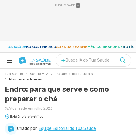
PUBLICIDADE
TUA SAÚDE
BUSCAR MÉDICO
AGENDAR EXAME
MÉDICO RESPONDE
NOTÍC
Busca IA do Tua Saúde
UMA MARCA
REDE D'OR
Tua Saúde
Saúde A-Z
Tratamentos naturais
SAÚDE A-Z
Plantas medicinais
Endro: para que serve e como
NUTRIÇÃO
preparar o chá
Atualizado em julho 2023
GRAVIDEZ
Evidência científica
Criado por:
Equipe Editorial do Tua Saúde
BEM-ESTAR