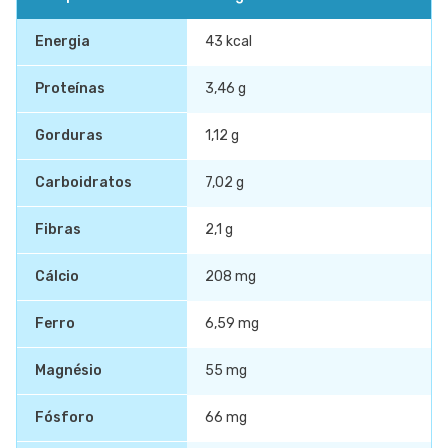
Energia
43 kcal
Proteínas
3,46 g
Gorduras
1,12 g
Carboidratos
7,02 g
Fibras
2,1 g
Cálcio
208 mg
Ferro
6,59 mg
Magnésio
55 mg
Fósforo
66 mg