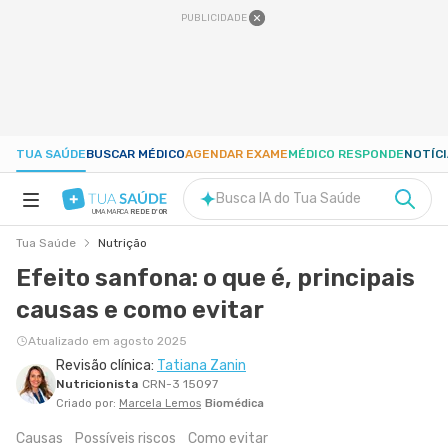
PUBLICIDADE
TUA SAÚDE
BUSCAR MÉDICO
AGENDAR EXAME
MÉDICO RESPONDE
NOTÍC
Busca IA do Tua Saúde
UMA MARCA
REDE D'OR
Tua Saúde
Nutrição
SAÚDE A-Z
Efeito sanfona: o que é, principais
causas e como evitar
NUTRIÇÃO
Atualizado em agosto 2025
Revisão clínica:
Tatiana Zanin
GRAVIDEZ
Nutricionista
CRN-3 15097
Criado por:
Marcela Lemos
Biomédica
BEM-ESTAR
Causas
Possíveis riscos
Como evitar