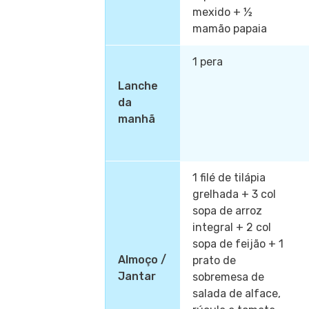
mexido + ½
mamão papaia
1 pera
Lanche
da
manhã
1 filé de tilápia
grelhada + 3 col
sopa de arroz
integral + 2 col
sopa de feijão + 1
Almoço /
prato de
Jantar
sobremesa de
salada de alface,