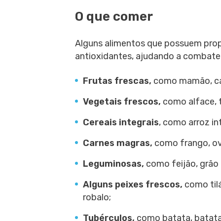
O que comer
Alguns alimentos que possuem propr
antioxidantes, ajudando a combater
Frutas frescas,
como mamão, caq
Vegetais frescos,
como alface, t
Cereais integrais
, como arroz in
Carnes magras,
como frango, ovo
Leguminosas,
como feijão, grão d
Alguns peixes frescos,
como tilá
robalo;
Tubérculos,
como batata, batata