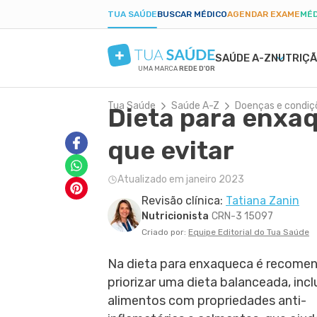
TUA SAÚDE
BUSCAR MÉDICO
AGENDAR EXAME
MÉD
SAÚDE A-Z
NUTRIÇ
UMA MARCA
REDE D'OR
Tua Saúde
Saúde A-Z
Doenças e condiç
Dieta para enxaq
SAÚDE MENTAL
SINTOMAS
DIETAS
GRAVIDEZ SAUDÁVEL
BELEZA E ESTÉTIC
DOEN
EMA
PAR
ANSIEDADE
BULAS E REMÉDIOS
LOW CARB
ALIMENTAÇÃO NA GRAVIDEZ
PELE SECA
DENG
PÓS-
que evitar
DEPRESSÃO
EXAMES
JEJUM INTERMITENTE
EXERCÍCIO NA GRAVIDEZ
CICATRIZ
PRIS
TDAH
TRATAMENTOS NATURAIS
DIETA CETOGÊNICA
EXAMES DA GRAVIDEZ
ACNE
CAND
Atualizado em janeiro 2023
BORDERLINE
VIDA ÍNTIMA
DIETA DUKAN
DESCONFORTOS DA GRAVIDEZ
RUGAS
DIAB
Revisão clínica:
Tatiana Zanin
FOBIAS
SAÚDE DO HOMEM
ALER
Nutricionista
CRN-3 15097
LONGEVIDADE
PRIMEIROS SOCORROS
ANEM
Criado por:
Equipe Editorial do Tua Saúde
Na dieta para enxaqueca é recome
priorizar uma dieta balanceada, incl
alimentos com propriedades anti-