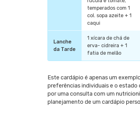
rúcula e tomate,
temperados com 1
col. sopa azeite + 1
caqui
1 xícara de chá de
Lanche
erva- cidreira + 1
da Tarde
fatia de melão
Este cardápio é apenas um exemplo
preferências individuais e o estad
por uma consulta com um nutricioni
planejamento de um cardápio perso