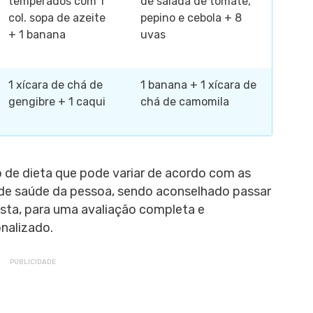
temperados com 1
de salada de tomate,
col. sopa de azeite
pepino e cebola + 8
+ 1 banana
uvas
1 xícara de chá de
1 banana + 1 xícara de
gengibre + 1 caqui
chá de camomila
 de dieta que pode variar de acordo com as
o de saúde da pessoa, sendo aconselhado passar
sta, para uma avaliação completa e
nalizado.