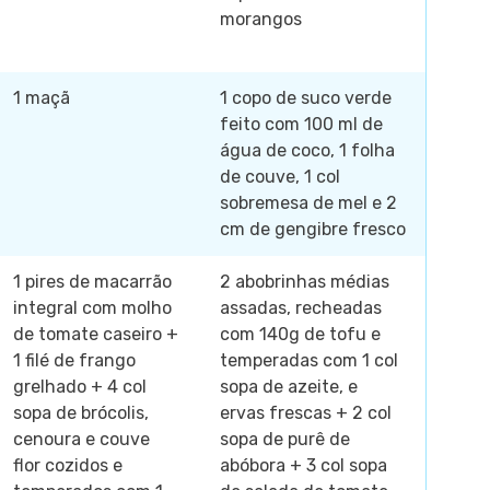
morangos
1 maçã
1 copo de suco verde
feito com 100 ml de
água de coco, 1 folha
de couve, 1 col
sobremesa de mel e 2
cm de gengibre fresco
1 pires de macarrão
2 abobrinhas médias
integral com molho
assadas, recheadas
de tomate caseiro +
com 140g de tofu e
1 filé de frango
temperadas com 1 col
grelhado + 4 col
sopa de azeite, e
sopa de brócolis,
ervas frescas + 2 col
cenoura e couve
sopa de purê de
flor cozidos e
abóbora + 3 col sopa