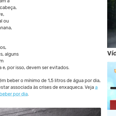
dam a
 cabeça,
e,
al ou
anana,
os,
Ví
s, alguns
em
e, por isso, devem ser evitados.
 beber o mínimo de 1,5 litros de água por dia,
star associada às crises de enxaqueca. Veja
a
beber por dia
.