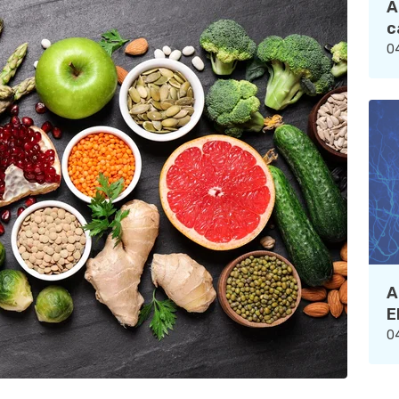
A
c
04
A
E
04