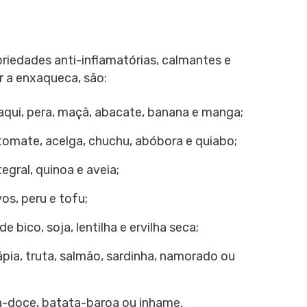
iedades anti-inflamatórias, calmantes e
 a enxaqueca, são:
ui, pera, maçã, abacate, banana e manga;
omate, acelga, chuchu, abóbora e quiabo;
tegral, quinoa e aveia;
s, peru e tofu;
e bico, soja, lentilha e ervilha seca;
pia, truta, salmão, sardinha, namorado ou
-doce, batata-baroa ou inhame.